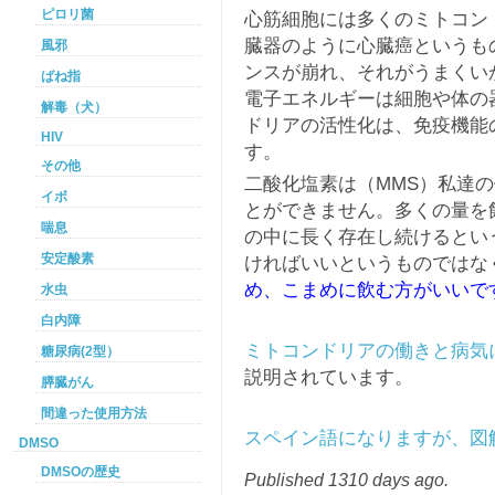
ピロリ菌
心筋細胞には多くのミトコン
臓器のように心臓癌というも
風邪
ンスが崩れ、それがうまくい
ばね指
電子エネルギーは細胞や体の
解毒（犬）
ドリアの活性化は、免疫機能
HIV
す。
その他
二酸化塩素は（MMS）私達の
イボ
とができません。多くの量を
喘息
の中に長く存在し続けるとい
安定酸素
ければいいというものではな
め、こまめに飲む方がいいで
水虫
白内障
ミトコンドリアの働きと病気
糖尿病(2型）
説明されています。
膵臓がん
間違った使用方法
スペイン語になりますが、図
DMSO
DMSOの歴史
Published 1310 days ago.