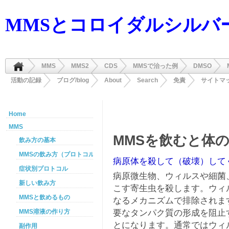
MMSとコロイダルシルバ
MMS
MMS2
CDS
MMSで治った例
DMSO
活動の記録
ブログ/blog
About
Search
免責
サイトマ
Home
MMS
MMSを飲むと体
飲み方の基本
MMSの飲み方（プロトコル）
病原体を殺して（破壊）して
症状別プロトコル
病原微生物、ウィルスや細菌
新しい飲み方
こす寄生虫を殺します。ウィ
MMSと飲めるもの
なるメカニズムで排除されま
要なタンパク質の形成を阻止
MMS溶液の作り方
とになります。通常ではウィ
副作用