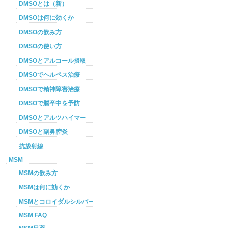
DMSOとは（新）
DMSOは何に効くか
DMSOの飲み方
DMSOの使い方
DMSOとアルコール摂取
DMSOでヘルペス治療
DMSOで精神障害治療
DMSOで脳卒中を予防
DMSOとアルツハイマー
DMSOと副鼻腔炎
抗放射線
MSM
MSMの飲み方
MSMは何に効くか
MSMとコロイダルシルバーを使った癌プロトコル
MSM FAQ