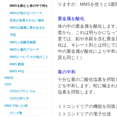
りますが、MMSを使うと1週
MMSを飲むと体の中で何が起こるか
MMSが効かないケース
重金属を酸化
症状が改善されない場合
体の中の重金属を酸化します
MMSは健康に害があるか
査から、これは明らかになっ
予防
査では、鉛や水銀を含む重金
MMSと抗酸化物質
化は、キレート剤とは同じで
MMSと腸内フローラ
中の重金属が酸化により中和
質も同じく）
MMSについてその他のこと
MMS 動画
毒の中和
MMS FAQ
MMS2
十分な量の二酸化塩素を摂取
CDS
どを中和します。蛇に噛まれ
CDSのプロトコル
塩素を摂取します。
CDSの作り方
ミトコンドリアの機能を回復
MMSで治った例
デング熱
ミトコンドリアの電子伝達