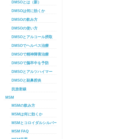
DMSOとは（新）
DMSOは何に効くか
DMSOの飲み方
DMSOの使い方
DMSOとアルコール摂取
DMSOでヘルペス治療
DMSOで精神障害治療
DMSOで脳卒中を予防
DMSOとアルツハイマー
DMSOと副鼻腔炎
抗放射線
MSM
MSMの飲み方
MSMは何に効くか
MSMとコロイダルシルバーを使った癌プロトコル
MSM FAQ