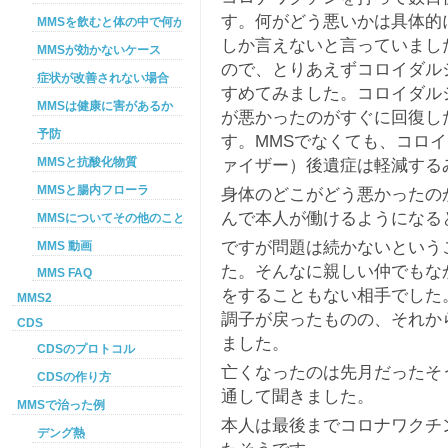
す。何がどう悪いかは具体的
MMSを飲むと体の中で何が起こるか
しか言えないと言っていまし
MMSが効かないケース
ので、とりあえずコロイダル
症状が改善されない場合
すめてみました。コロイダル
MMSは健康に害があるか
が悪かったのがすぐに回復し
予防
す。MMSでなくても、コロ
ァイザー）後遺症は軽減する
MMSと抗酸化物質
MMSと腸内フローラ
身体のどこがどう悪かったの
んで本人が働けるようになる
MMSについてその他のこと
ですが問題は続かないという
MMS 動画
た。そんなに親しい仲でもな
MMS FAQ
をすることもない相手でした
MMS2
調子が戻ったものの、それか
CDS
ました。
CDSのプロトコル
亡くなったのは先月だったそ
CDSの作り方
通して聞きました。
MMSで治った例
本人は最後までコロナワクチ
デング熱