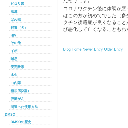
たそうです。
ピロリ菌
コロナワクチン後に体調が悪
風邪
はこの方が初めてでした（多
ばね指
クチン後遺症が良くなること
解毒（犬）
び悪化して亡くなることもわ
HIV
その他
Blog Home
Newer Entry
Older Entry
イボ
喘息
安定酸素
水虫
白内障
糖尿病(2型）
膵臓がん
間違った使用方法
DMSO
DMSOの歴史