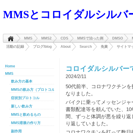
MMSとコロイダルシルバ
MMS
MMS2
CDS
MMSで治った例
DMSO
活動の記録
ブログ/blog
About
Search
免責
サイトマ
Home
コロイダルシルバー
MMS
2024/2/11
飲み方の基本
50代前半、コロナワクチン
MMSの飲み方（プロトコル）
なりました。
症状別プロトコル
バイクに乗ってメッセンジャ
新しい飲み方
書類配達等を頼んでいた、1
MMSと飲めるもの
間、ずっと体調が悪を繰り返
り返していました。
MMS溶液の作り方
コロナワクチンを打って数日
副作用