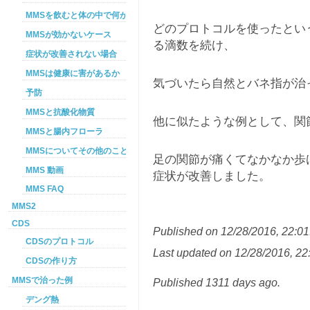
MMSを飲むと体の中で何が起こるか
どのプロトコルを使ったとい
MMSが効かないケース
る滴数を続け、
症状が改善されない場合
MMSは健康に害があるか
気づいたら自然とバネ指が治
予防
MMSと抗酸化物質
他に似たような例として、関
MMSと腸内フローラ
MMSについてその他のこと
足の関節が痛くてなかなか歩
MMS 動画
症状が改善しました。
MMS FAQ
MMS2
CDS
Published on 12/28/2016, 22:01
CDSのプロトコル
Last updated on 12/28/2016, 22
CDSの作り方
MMSで治った例
Published 1311 days ago.
デング熱