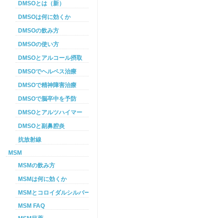
DMSOとは（新）
DMSOは何に効くか
DMSOの飲み方
DMSOの使い方
DMSOとアルコール摂取
DMSOでヘルペス治療
DMSOで精神障害治療
DMSOで脳卒中を予防
DMSOとアルツハイマー
DMSOと副鼻腔炎
抗放射線
MSM
MSMの飲み方
MSMは何に効くか
MSMとコロイダルシルバーを使った癌プロトコル
MSM FAQ