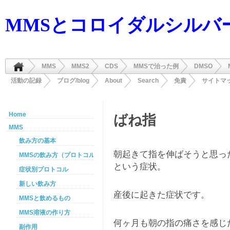
MMSとコロイダルシルバ
MMS
MMS2
CDS
MMSで治った例
DMSO
活動の記録
ブログ/blog
About
Search
免責
サイトマ
Home
ばね指
MMS
飲み方の基本
朝起きて指を伸ばそうと思っ
MMSの飲み方（プロトコル）
という症状。
症状別プロトコル
新しい飲み方
産後に起きた症状です。
MMSと飲めるもの
MMS溶液の作り方
何ヶ月も朝の指の痛さを感じ
副作用