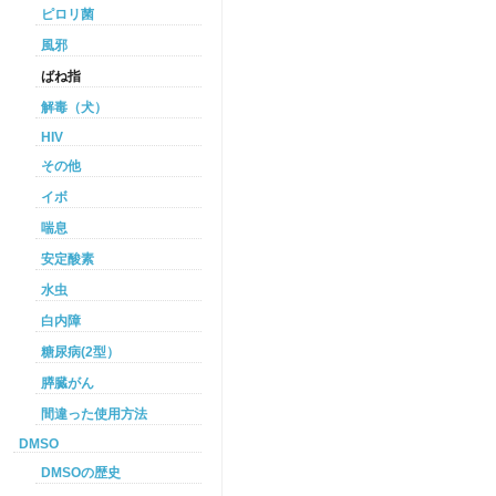
ピロリ菌
風邪
ばね指
解毒（犬）
HIV
その他
イボ
喘息
安定酸素
水虫
白内障
糖尿病(2型）
膵臓がん
間違った使用方法
DMSO
DMSOの歴史