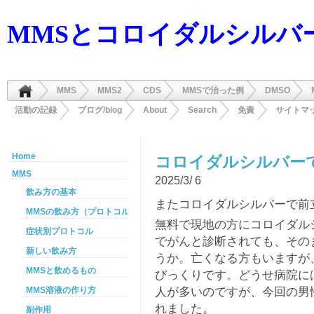
MMSとコロイダルシルバ
MMS
MMS2
CDS
MMSで治った例
DMSO
活動の記録
ブログ/blog
About
Search
免責
サイトマ
Home
コロイダルシルバー
MMS
2025/3/ 6
飲み方の基本
またコロイダルシルバーで前
MMSの飲み方（プロトコル）
無料で現地の方にコロイダル
症状別プロトコル
でがんと診断されても、その
新しい飲み方
うか。亡くなる方もいますが
MMSと飲めるもの
びっくりです。どうせ病院に
人が多いのですが、今回の男
MMS溶液の作り方
れました。
副作用