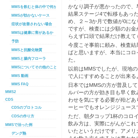
かなり調子が悪かったので、
MMSを飲むと体の中で何が起こるか
結果ステージ4で転移もあっ
MMSが効かないケース
め、２～3か月で数値が0に
症状が改善されない場合
ですが、検査には少額のお金
MMSは健康に害があるか
らえず口頭で結果だけ教えて
予防
今度こそ事前に頼み、検査結
MMSと抗酸化物質
ばと思いますが、本当にコロ
MMSと腸内フローラ
た。
MMSについてその他のこと
以前はMMSでしたが、現地
で人にすすめることが出来る
MMS 動画
日本ではMMSの方が普及し
MMS FAQ
ルバーの方が効き目も早く飲
MMS2
わせを気にする必要が殆どあ
CDS
ーヒーでもオレンジジュース
CDSのプロトコル
ただ、朝夕コップ1杯のコロ
CDSの作り方
飲み方は、実際にがんがこれ
MMSで治った例
いたというだけです。アメリ
デング熱