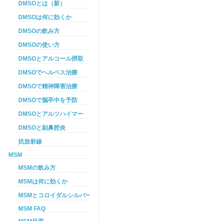
DMSOとは（新）
DMSOは何に効くか
DMSOの飲み方
DMSOの使い方
DMSOとアルコール摂取
DMSOでヘルペス治療
DMSOで精神障害治療
DMSOで脳卒中を予防
DMSOとアルツハイマー
DMSOと副鼻腔炎
抗放射線
MSM
MSMの飲み方
MSMは何に効くか
MSMとコロイダルシルバーを使った癌プロトコル
MSM FAQ