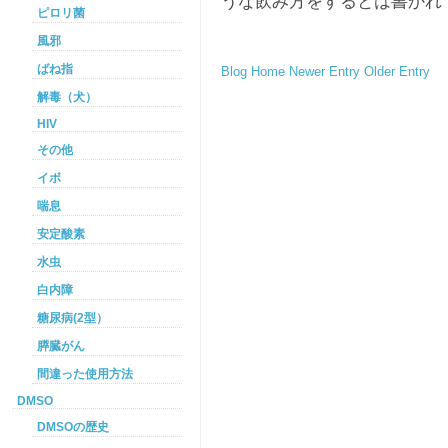
うな飲み方をするとは書かれ
ピロリ菌
風邪
ばね指
Blog Home
Newer Entry
Older Entry
解毒（犬）
HIV
その他
イボ
喘息
安定酸素
水虫
白内障
糖尿病(2型）
膵臓がん
間違った使用方法
DMSO
DMSOの歴史