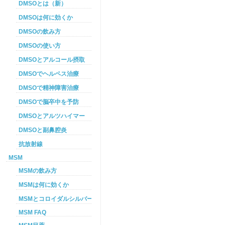
DMSOとは（新）
DMSOは何に効くか
DMSOの飲み方
DMSOの使い方
DMSOとアルコール摂取
DMSOでヘルペス治療
DMSOで精神障害治療
DMSOで脳卒中を予防
DMSOとアルツハイマー
DMSOと副鼻腔炎
抗放射線
MSM
MSMの飲み方
MSMは何に効くか
MSMとコロイダルシルバーを使った癌プロトコル
MSM FAQ