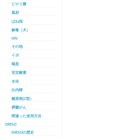
ピロリ菌
風邪
ばね指
解毒（犬）
HIV
その他
イボ
喘息
安定酸素
水虫
白内障
糖尿病(2型）
膵臓がん
間違った使用方法
DMSO
DMSOの歴史