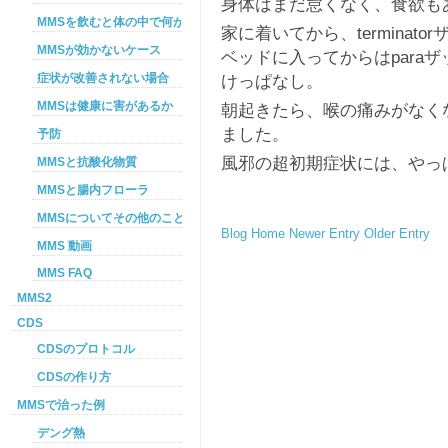
身体はまだ怠くなく、食欲も
MMSを飲むと体の中で何が起こるか
家に着いてから、termina
MMSが効かないケース
ベッドに入ってからはpara
けっぱなし。
症状が改善されない場合
MMSは健康に害があるか
朝起きたら、喉の痛みがなく
ました。
予防
風邪の超初期症状には、やっ
MMSと抗酸化物質
MMSと腸内フローラ
MMSについてその他のこと
Blog Home
Newer Entry
Older Entry
MMS 動画
MMS FAQ
MMS2
CDS
CDSのプロトコル
CDSの作り方
MMSで治った例
デング熱