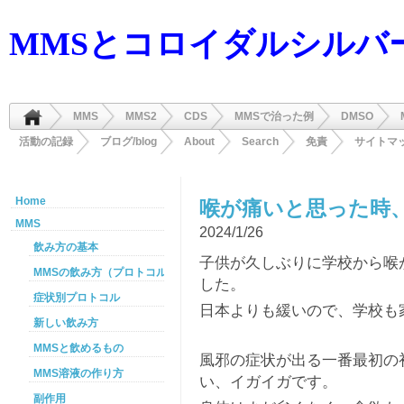
MMSとコロイダルシルバ
MMS
MMS2
CDS
MMSで治った例
DMSO
活動の記録
ブログ/blog
About
Search
免責
サイトマ
Home
喉が痛いと思った時
MMS
2024/1/26
飲み方の基本
子供が久しぶりに学校から喉
MMSの飲み方（プロトコル）
した。
症状別プロトコル
日本よりも緩いので、学校も
新しい飲み方
MMSと飲めるもの
風邪の症状が出る一番最初の
MMS溶液の作り方
い、イガイガです。
副作用